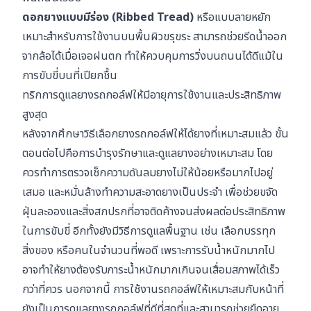
ดอกยางแบบมีร่อง (Ribbed Tread)
หรือแบบลายหยัก
เหมาะสำหรับการใช้งานบนพื้นผิวขรุขระ สามารถช่วยรีดน้ำออก
จากล้อได้เมื่อเจอฝนตก ทำให้ควบคุมการวิ่งบนถนนได้ดีแม้ใน
การขับขี่บนที่เปียกชื้น
ทริกการดูแลยางรถกอล์ฟให้มีอายุการใช้งานและประสิทธิภาพ
สูงสุด
หลังจากศึกษาวิธีเลือกยางรถกอล์ฟให้ได้ยางที่เหมาะสมแล้ว ขั้น
ตอนต่อไปคือการบำรุงรักษาและดูแลยางอย่างเหมาะสม โดย
ควรทำการตรวจเช็กความดันลมยางไม่ให้น้อยหรือมากไปอยู่
เสมอ และหมั่นล้างทำความสะอาดยางเป็นประจำ เพื่อช่วยขจัด
ฝุ่นละอองและสิ่งสกปรกที่อาจติดค้างจนส่งผลต่อประสิทธิภาพ
ในการขับขี่ อีกทั้งยังมีวิธีการดูแลพื้นฐาน เช่น เลือกบรรทุก
สิ่งของ หรือคนในจำนวนที่พอดี เพราะการรับน้ำหนักมากไป
อาจทำให้ยางต้องรับภาระน้ำหนักมากเกินจนเสื่อมสภาพได้เร็ว
กว่าที่ควร นอกจากนี้ การใช้งานรถกอล์ฟให้เหมาะสมกับหน้าที่
ยังเป็นการดูแลยางรถกอล์ฟที่ดีที่สุดที่และสามารถช่วยยืดอายุ