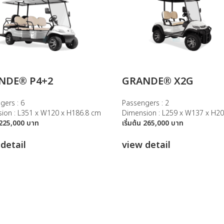
NDE® P4+2
GRANDE® X2G
gers : 6
Passengers : 2
ion : L351 x W120 x H186.8 cm
Dimension : L259 x W137 x H2
น 225,000 บาท
เริ่มต้น 265,000 บาท
detail
view detail