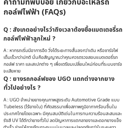
คำถามที่พบบ่อย เกี่ยวกับ
อะไหล่รถ
กอล์ฟไฟฟ้า
(FAQs)
Q : สังเกตอย่างไรว่าถึงเวลาต้อง
ซื้อแบตเตอรี่รถ
กอล์ฟไฟฟ้า
ลูกใหม่ ?
A : หากรถเริ่มมีอาการอืด วิ่งได้ระยะทางสั้นลงกว่าเดิม หรือชาร์จไฟ
เต็มเร็วกว่าปกติ นั่นคือสัญญาณว่าคุณควรตรวจสอบแบตเตอรี่รถ
กอล์ฟ ราคา และสเปกต่าง ๆ เพื่อเตรียมเปลี่ยนใหม่ก่อนที่ระบบชาร์จ
จะเสียหาย
Q :
ยางรถกอล์ฟ
ของ UGO แตกต่างจากยาง
ทั่วไปอย่างไร ?
A : UGO จำหน่ายยางคุณภาพสูงระดับ Automotive Grade แบบ
Tubeless (ไร้ยางใน) ที่คัดสรรมาเพื่อสภาพภูมิอากาศร้อนชื้นใน
ประเทศไทยโดยเฉพาะ มีคุณสมบัติเด่นในการทนความร้อนสะสมและ
รังสี UV ได้ดีกว่ายางทั่วไป ลดปัญหาการแตกลายงาและดอกยางแข็ง
ตัวเร็ว ช่วยให้การยึดเกาะถนนนุ่มนวลและปลอดภัยกว่าในระยะยาว