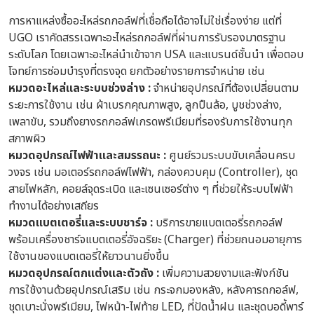
การหาแหล่งซื้ออะไหล่รถกอล์ฟที่เชื่อถือได้อาจไม่ใช่เรื่องง่าย แต่ที่
UGO เราคัดสรรเฉพาะอะไหล่รถกอล์ฟที่ผ่านการรับรองมาตรฐาน
ระดับโลก โดยเฉพาะอะไหล่นำเข้าจาก USA และแบรนด์ชั้นนำ เพื่อตอบ
โจทย์การซ่อมบำรุงที่ตรงจุด ยกตัวอย่างรายการจำหน่าย เช่น
หมวดอะไหล่และระบบช่วงล่าง :
จำหน่ายอุปกรณ์ที่ต้องเปลี่ยนตาม
ระยะการใช้งาน เช่น ผ้าเบรกคุณภาพสูง, ลูกปืนล้อ, บูชช่วงล่าง,
เพลาขับ, รวมถึงยางรถกอล์ฟเกรดพรีเมียมที่รองรับการใช้งานทุก
สภาพผิว
หมวดอุปกรณ์ไฟฟ้าและสมรรถนะ :
ศูนย์รวมระบบขับเคลื่อนครบ
วงจร เช่น มอเตอร์รถกอล์ฟไฟฟ้า, กล่องควบคุม (Controller), ชุด
สายไฟหลัก, คอยล์จุดระเบิด และเซนเซอร์ต่าง ๆ ที่ช่วยให้ระบบไฟฟ้า
ทำงานได้อย่างเสถียร
หมวดแบตเตอรี่และระบบชาร์จ :
บริการขายแบตเตอรี่รถกอล์ฟ
พร้อมเครื่องชาร์จแบตเตอรี่อัจฉริยะ (Charger) ที่ช่วยถนอมอายุการ
ใช้งานของแบตเตอรี่ให้ยาวนานยิ่งขึ้น
หมวดอุปกรณ์ตกแต่งและตัวถัง :
เพิ่มความสวยงามและฟังก์ชัน
การใช้งานด้วยอุปกรณ์เสริม เช่น กระจกมองหลัง, หลังคารถกอล์ฟ,
ชุดเบาะนั่งพรีเมียม, ไฟหน้า-ไฟท้าย LED, ที่ปัดน้ำฝน และชุดบอดี้พาร์