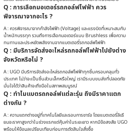
Q : การเลือก
มอเตอร์รถกอล์ฟไฟฟ้า
ควร
พิจารณาจากอะไร ?
A : ควรพิจารณาจากกำลังไฟฟ้า (Voltage) และแรงบิดที่เหมาะสมกับ
น้ำหนักบรรทุก รวมถึงการเลือกมอเตอร์แบบ Brushless เพื่อความ
ทนทานและประหยัดพลังงานจากแบตเตอรี่รถกอล์ฟไฟฟ้า
Q : มีบริการจัดส่ง
อะไหล่รถกอล์ฟไฟฟ้า
ไปยังต่าง
จังหวัดหรือไม่ ?
A : UGO มีบริการจัดส่งอะไหล่รถกอล์ฟไฟฟ้าทุกชิ้นครอบคลุมทั่ว
ประเทศ ไม่ว่าจะเป็นชิ้นส่วนเล็กหรือใหญ่ เรามีระบบขนส่งที่ปลอดภัย
มั่นใจได้ว่าสินค้าจะถึงมือในสภาพสมบูรณ์
Q : ทำไม
แบตรถกอล์ฟ
แต่ละรุ่น ถึงมี
ราคา
แตก
ต่างกัน ?
A : ความแตกต่างอยู่ที่เทคโนโลยีและรอบการชาร์จ โดยแบตเตอรี่ลิเธี
ยมจะราคาสูงกว่าในช่วงแรกแต่คุ้มค่าในระยะยาว หากมีข้อสงสัย UGO
พร้อมให้ข้อมูลเปรียบเทียบก่อนการตัดสินใจสั่งซื้อ