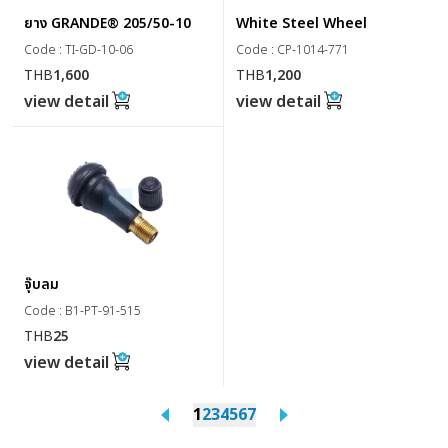
ยาง GRANDE® 205/50-10
White Steel Wheel
Code : TI-GD-10-06
Code : CP-1014-771
THB
1,600
THB
1,200
view detail
view detail
จุ๊บลม
Code : B1-PT-91-515
THB
25
view detail
1
2
3
4
5
6
7