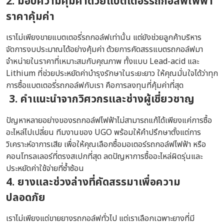
2. มอบความคุ้มค่าด้วย
แบตเตอรี่รถกอล์ฟไฟฟ้า
ราคา
คุ้มค่า
เราไม่เพียงขายแบตเตอรี่รถกอล์ฟเท่านั้น แต่ยังช่วยลูกค้าบริหาร
จัดการงบประมาณได้อย่างคุ้มค่า ด้วยการคัดสรรแบตรถกอล์ฟมา
จำหน่ายในราคาที่เหมาะสมกับคุณภาพ ทั้งแบบ Lead-acid และ
Lithium ที่ช่วยประหยัดค่าบำรุงรักษาในระยะยาว ให้คุณมั่นใจได้ว่าทุก
การซื้อแบตเตอรี่รถกอล์ฟกับเรา คือการลงทุนที่คุ้มค่าที่สุด
3. คำแนะนำจากวิศวกรและช่างผู้เชี่ยวชาญ
ปัญหาหลายอย่างของรถกอล์ฟไฟฟ้าไม่สามารถแก้ได้เพียงแค่การซื้อ
อะไหล่ไปเปลี่ยน ทีมงานของ UGO พร้อมให้คำปรึกษาตั้งแต่การ
วิเคราะห์อาการเสีย เพื่อให้คุณเลือกซื้อมอเตอร์รถกอล์ฟไฟฟ้า หรือ
คอนโทรลเลอร์ที่ตรงสเปกที่สุด ลดปัญหาการซื้ออะไหล่ผิดรุ่นและ
ประหยัดค่าใช้จ่ายที่ซ้ำซ้อน
4. ยางและช่วงล่างที่คัดสรรมาเพื่อความ
ปลอดภัย
เราไม่เพียงแต่ขายยางรถกอล์ฟทั่วไป แต่เราเลือกเฉพาะยางที่มี