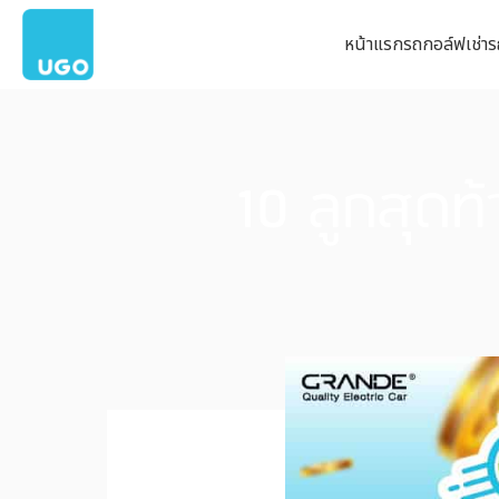
หน้าแรก
รถกอล์ฟ
เช่า
10 ลูกสุดท้า