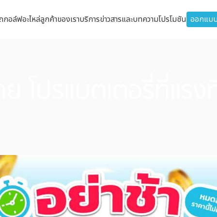
รถกอล์ฟ
อะไหล่
ลูกค้าของเรา
บริการ
ข่าวสารและบทความ
โปรโมชัน
ออกแบบ
ย โปรแบตเตอรี่ที่แรงที