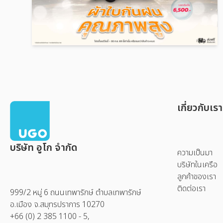
เกี่ยวกับเรา
บริษัท อูโก จำกัด
ความเป็นมา
บริษัทในเครือ
ลูกค้าของเรา
ติดต่อเรา
999/2 หมู่ 6 ถนนเทพารักษ์ ตำบลเทพารักษ์
อ.เมือง จ.สมุทรปราการ 10270
+66 (0) 2 385 1100 - 5,