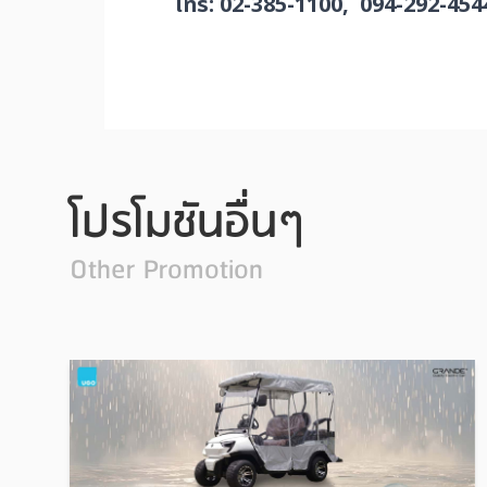
โทร:
02-385-1100
,
094-292-454
โปรโมชันอื่นๆ
Other Promotion