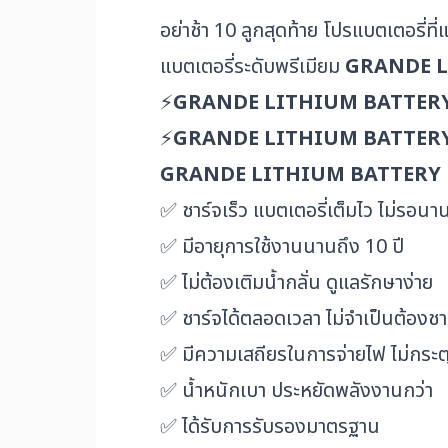
อย่าช้า 10 ลูกสุดท้าย โปรแบตเตอรี่ที่แร
แบตเตอรี่ระดับพรีเมียม
GRANDE L
⚡️
GRANDE LITHIUM BATTERY
⚡️
GRANDE LITHIUM BATTERY
GRANDE LITHIUM BATTERY
✅️ ชาร์จเร็ว แบตเตอรี่เต็มไว ไม่รอนา
✅️ มีอายุการใช้งานนานถึง 10 ปี
✅️ ไม่ต้องเติมน้ำกลั่น ดูแลรักษาง่าย
✅️ ชาร์จได้ตลอดเวลา ไม่จำเป็นต้องช
✅️ มีความเสถียรในการจ่ายไฟ ไม่กระต
✅️ น้ำหนักเบา ประหยัดพลังงานกว่า
✅️ ได้รับการรับรองมาตรฐาน