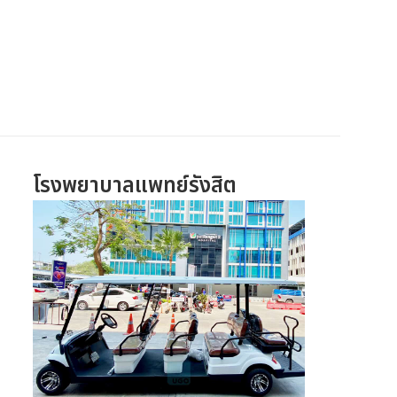
โรงพยาบาลแพทย์รังสิต